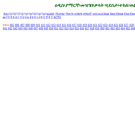
ዐዲስ፡ያማርኛ፡መዝገበ፡ቃላት።(ደስታ፡ተክለ፡ወ
ሽፋን
(አ)
(በ)
(ገ)
(ደ)
(ሀ)
(ወ)
(ዘ)
(ሐ)
(ጠ)
አርእስት
ማነቃቂያ
ማውጫ
መግለጫ
መቅድም
መዠመሪያ፡ክፍል
ኹለተኛ፡ክፍል
ሦስተኛ፡ክ
ጨ
የ
ከ
ኸ
ለ
መ
ነ
ኘ
ሠ
ዐ
ፈ
ጸ
ፀ
ቀ
ረ
ሰ
ሸ
ተ
ቸ
ጰ
ፐ
ዕርማት
ዋዌ፡ወ
405
406
407
408
409
410
411
412
413
414
415
416
417
418
419
420
421
422
423
424
425
426
427
428
441
442
443
444
445
446
447
448
449
450
451
452
453
454
455
456
457
458
459
460
461
462
463
464
465
46