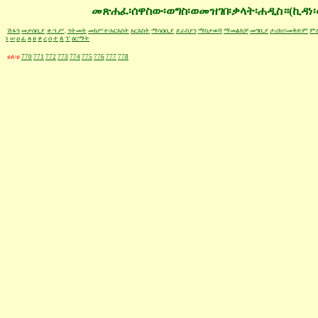
መጽሐፈ፡ሰዋስው፡ወግስ፡ወመዝገበ፡ቃላት፡ሐዲስ።(ኪዳነ፡
ሽፋን
መታሰቢያ
ቀ.ኀ.ሥ
.
ኅትመት
መክሥተ፡አርእስት
አርእስት
ማሳሰቢያ
ደራስያን
ማስታወሻ
ማመልከቻ
መግቢያ
ታሪክና፡መቅድም
ምዕ
ነ
ሠ
ዐ
ፈ
ጸ
ፀ
ቀ
ረ
ሰ
ተ
ጰ
ፐ
ዕርማት
ፀጰ፡ፀ
770
771
772
773
774
775
776
777
778