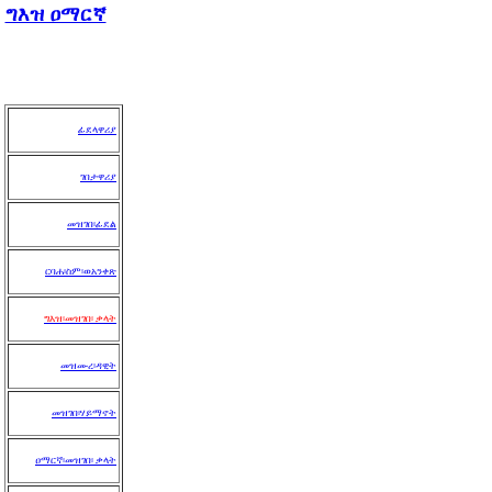
ግእዝ ዐማርኛ
ፊደላዋሪያ
ገበታዋሪያ
መዝገበ፡ፊደል
ርባሐ፡ስም
፡ወአንቀጽ
ግእዝ፡መዝገበ፡ ቃላት
መዝሙረ፡ዳዊት
መዝገበ፡ሃይማኖት
ዐማርኛ፡መዝገበ፡ ቃላት